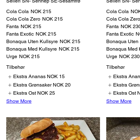
Selleri SN- Sennep SE-Sesamfrø
Selleri SN- S
Cola Cola
NOK 215
Cola Cola
NOK
Cola Cola Zero
NOK 215
Cola Cola Zer
Fanta
NOK 215
Fanta
NOK 23
Fanta Exotic
NOK 215
Fanta Exotic
N
Bonaqua Uten Kullsyre
NOK 215
Bonaqua Uten 
Bonaqua Med Kullsyre
NOK 215
Bonaqua Med K
Urge
NOK 215
Urge
NOK 230
Tilbehør
Tilbehør
Ekstra Ananas
NOK 15
Ekstra Ana
Ekstra Grønsaker
NOK 20
Ekstra Grøn
Ekstra Ost
NOK 25
Ekstra Ost
Show More
Show More