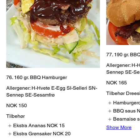
77. 190 gr. B
Allergener: H-
Sennep SE-Se
76. 160 gr. BBQ Hamburger
NOK 165
Allergener: H-Hvete E-Egg SI-Selleri SN-
Tilbehør Drees
Sennep SE-Sesamfrø
Hamburgerd
NOK 150
BBQ saus
N
Tilbehør
Bearnaise 
Ekstra Ananas
NOK 15
Show More
Ekstra Grønsaker
NOK 20