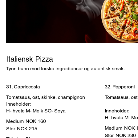
Italiensk Pizza
Tynn bunn med ferske ingredienser og autentisk smak.
31. Capriccosia
32. Pepperoni
Tomatsaus, ost, skinke, champignon
Tomatsaus, ost,
Inneholder:
H- hvete M- Melk SO- Soya
Inneholder:
H- hvete M- M
Medium
NOK 160
Medium
NOK 
Stor
NOK 215
Stor
NOK 230