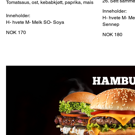
26. Sett samme
Tomatsaus, ost, kebabkjøtt, paprika, mais
Inneholder:
Inneholder:
H- hvete M- Me
H- hvete M- Melk SO- Soya
Sennep
NOK 170
NOK 180