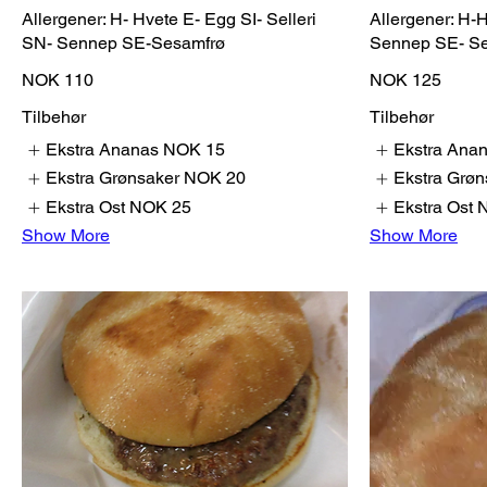
Allergener: H- Hvete E- Egg SI- Selleri
Allergener: H-
SN- Sennep SE-Sesamfrø
Sennep SE- S
NOK 110
NOK 125
Tilbehør
Tilbehør
Ekstra Ananas
NOK 15
Ekstra Ana
Ekstra Grønsaker
NOK 20
Ekstra Grøn
Ekstra Ost
NOK 25
Ekstra Ost
Show More
Show More