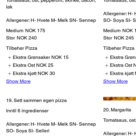
Tomatsaus, ost, pepperoni, skinke, bacon,
Tomatsaus, ost, 
løk
Allergener: H-
Allergener: H- Hvete M- Melk SN- Sennep
SO- Soya SI- Se
Medium
NOK 175
Medium
NOK 
Stor
NOK 240
Stor
NOK 245
Tilbehør Pizza
Tilbehør Pizza
Ekstra Grønsaker
NOK 15
Ekstra Grøn
Ekstra Ost
NOK 25
Ekstra Ost
Ekstra kjøtt
NOK 30
Ekstra kjøtt
Show More
Show More
19. Sett sammen egen pizza
20. Margarita
Inntil 6 ingredienser
Tomatsaus, ost
Allergener: H- Hvete M- Melk SN- Sennep
SO- Soya SI- Selleri
Allergener: H-