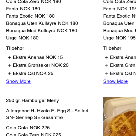
Cola Cola Zero
NOK 180
Cola Cola Zer
Fanta
NOK 180
Fanta
NOK 19
Fanta Exotic
NOK 180
Fanta Exotic
N
Bonaqua Uten Kullsyre
NOK 180
Bonaqua Uten 
Bonaqua Med Kullsyre
NOK 180
Bonaqua Med K
Urge
NOK 180
Urge
NOK 195
Tilbehør
Tilbehør
Ekstra Ananas
NOK 15
Ekstra Ana
Ekstra Grønsaker
NOK 20
Ekstra Grøn
Ekstra Ost
NOK 25
Ekstra Ost
Show More
Show More
250 gr. Hamburger Meny
Allergener: H- Hvete E- Egg SI- Selleri
SN- Sennep SE-Sesamfrø
Cola Cola
NOK 225
Cola Cola Zero
NOK 225