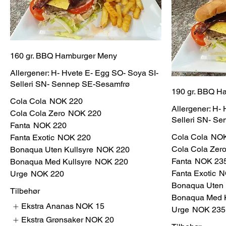
160 gr. BBQ Hamburger Meny
Allergener: H- Hvete E- Egg SO- Soya SI-
Selleri SN- Sennep SE-Sesamfrø
190 gr. BBQ H
Cola Cola
NOK 220
Allergener: H-
Cola Cola Zero
NOK 220
Selleri SN- S
Fanta
NOK 220
Cola Cola
NOK
Fanta Exotic
NOK 220
Cola Cola Zer
Bonaqua Uten Kullsyre
NOK 220
Fanta
NOK 23
Bonaqua Med Kullsyre
NOK 220
Fanta Exotic
N
Urge
NOK 220
Bonaqua Uten 
Tilbehør
Bonaqua Med K
Ekstra Ananas
NOK 15
Urge
NOK 235
Ekstra Grønsaker
NOK 20