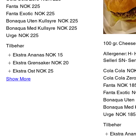
Fanta
NOK 225
Fanta Exotic
NOK 225
Bonaqua Uten Kullsyre
NOK 225
Bonaqua Med Kullsyre
NOK 225
Urge
NOK 225
100 gr. Chees
Tilbehør
Allergener: H-
Ekstra Ananas
NOK 15
Selleri SN- S
Ekstra Grønsaker
NOK 20
Cola Cola
NOK
Ekstra Ost
NOK 25
Cola Cola Zer
Show More
Fanta
NOK 18
Fanta Exotic
N
Bonaqua Uten 
Bonaqua Med K
Urge
NOK 185
Tilbehør
Ekstra Ana