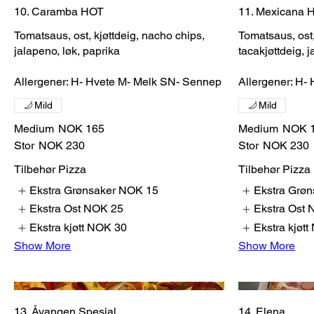
10. Caramba HOT
11. Mexicana 
Tomatsaus, ost, kjøttdeig, nacho chips,
Tomatsaus, ost
jalapeno, løk, paprika
tacakjøttdeig, 
Allergener: H- Hvete M- Melk SN- Sennep
Allergener: H-
Mild
Mild
Medium
NOK 165
Medium
NOK 
Stor
NOK 230
Stor
NOK 230
Tilbehør Pizza
Tilbehør Pizza
Ekstra Grønsaker
NOK 15
Ekstra Grøn
Ekstra Ost
NOK 25
Ekstra Ost
Ekstra kjøtt
NOK 30
Ekstra kjøtt
Show More
Show More
13. Åvangen Spesial
14. Elena